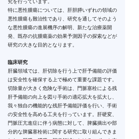
究を行っています。
特に悪性腫瘍については、肝胆膵いずれの領域の
悪性腫瘍も難治性であり、研究を通してそのよう
な悪性腫瘍の進展機序の解明、新たな治療薬開
発、既存の抗腫瘍薬の効果予測因子の探索などが
研究の大きな目的となります。
臨床研究
肝臓領域では、肝切除を行う上で肝予備能の評価
は安全性を確保する上で極めて重要な課題です。
切除量が大きく危険な手術は、門脈塞栓による残
肝予備能の向上を図り手術の適応拡大を拡大し、
我々独自の機能的な残肝予備能評価を行い、手術
の安全性を高める工夫を行っています。肝硬変、
門脈圧亢進症に伴う病態に対して、脾臓摘出や部
分的な脾臓塞栓術に関する研究に取り組んできま