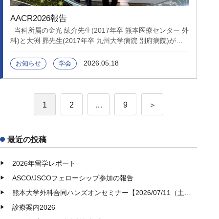
AACR2026報告
当科所属の金光 紘介先生(2017年卒 熊本医療センター 外
科)と大渕 昴先生(2017年卒 九州大学病院 別府病院)が、
American Association for Cancer Research(AACR)
Annual Meetingに参加しました。 4月19日(火)〜22日(金)
2026.05.18
お知らせ
学会
の日程で学会発表やディスカッション等を行い、最新の免
疫療法等のがん研究や腫瘍学に関する知見なども学ぶこと
ができ、大変有意義な研修となったようでした。#熊本大
投
学 #外科 #消化器外科 #医学研究 #国際学会 #AACR
1
2
…
9
＞
#AACR2026 #CancerResearch #Oncology
稿
の
最近の投稿
ペ
ー
2026年留学レポート
ジ
ASCO/JSCOフェローシップ参加の報告
送
熊本大学外科合同ハンズオンセミナー【2026/07/11（土）】開催
り
診療案内2026