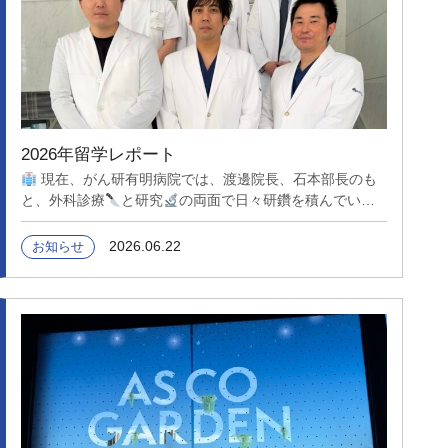
2026年留学レポート
現在、がん研有明病院では、渡邊院長、石本部長のも
と、外科診療
と研究
の両面で日々研鑽を積んでいま
す。 日本有数のハイボリュームセンターならではの豊富
な症例、高難度手術、そして最先端の研究環境の中で、多
2026.06.22
お知らせ
くのことを学ばせていただいています
ここで得られる
経験や知識、技術を、自分たちの成長だけで終わらせるの
ではなく、将来的には熊本の医療レベル向上につなげ、患
者さんへ還元していきたいと考えています。 患者さんに
「ここで治療を受けてよかった」と思っていただける医療
を目指して。 そして、外科医としてさらに成長したい先
生方にとっても、挑戦し続けられる環境がここにはありま
す
日々の学びに感謝しながら、これからも研鑽を続け
ていきます