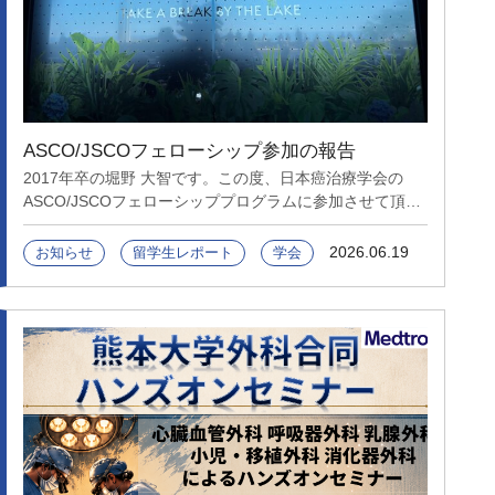
ASCO/JSCOフェローシップ参加の報告
2017年卒の堀野 大智です。この度、日本癌治療学会の
ASCO/JSCOフェローシッププログラムに参加させて頂き
ました。 2026年5月29日〜6月2日にアメリカ合衆国・シ
カゴでASCO Meetingに出席し、その後6月3日〜9日の1週
2026.06.19
お知らせ
留学生レポート
学会
間シカゴ大学外科でオブザーバーシップの機会を頂きまし
た。 ASCO Meetingは4万人が参加する世界最大規模のも
ので、改めてそのスケールに驚きました。大規模なプレナ
リーセッション、様々な教育セッション、その他に数多く
の臨床試験の結果がポスターで発表が行われており、最先
端の知識を得ることができました。 シカゴ大学外科では
消化器外科の手術・外来・病棟・内視鏡・研究室を見学さ
せて頂き、日米の手術手技や医療制度、医学部卒業後の外
科医教育システムの類似点・相違点を多く学ぶことができ
ました。プログラム全体を通して、米国内外の多くの腫瘍