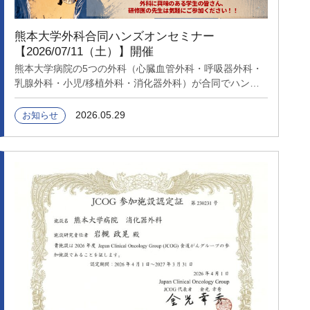
内科医、外科医、研究者の方々と直接お話でき、ネットワ
ークを広げることができたと感じております。 このよう
な機会を頂き改めて感謝申し上げます。
熊本大学外科合同ハンズオンセミナー
【2026/07/11（土）】開催
熊本大学病院の5つの外科（心臓血管外科・呼吸器外科・
乳腺外科・小児/移植外科・消化器外科）が合同でハンズ
オンセミナーを開催します。今回のセミナーでは、ロボッ
ト手術シミュレーターや胸腔鏡・腹腔鏡シミュレーターの
2026.05.29
お知らせ
操作体験はもちろん、実際の臓器モデルに触れたり、超音
波ガイド下穿刺や皮膚縫合などの実践的な手技に挑戦でき
ます。少しでも興味のある方、将来の選択肢を広げたい方
は、ぜひ気軽にご参加ください。概要日時: 2026年7月11
日（土）13:30 受付開始 / 14:00 セミナー開始17:40 イベ
ント終了18:30〜 懇親会場所: 熊本大学病院 中央診療棟 7
階対象: 医学生、研修医の先生定員: あり（先着順）お申し
込み:ポスター内のQRコード、またはリンク
（https://forms.gle/we4wxgryLzBGJT3r6）から参加フォ
ームに回答してください。締め切り: 6月19日（金）まで
※定員あり皆さんのご参加を、熊本大学外科一同、心より
お待ちしています！