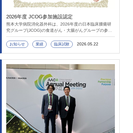
2026年度 JCOG参加施設認定
熊本大学病院消化器外科は、2026年度の日本臨床腫瘍研
究グループ(JCOG)の食道がん・大腸がんグループの参加
施設です。多施設共同研究グループによる臨床試験に参画
し、患者さんに対する標準治療・診断方法などの最善の医
2026.05.22
お知らせ
業績
臨床試験
療の確立を目標に取り組んで参ります。